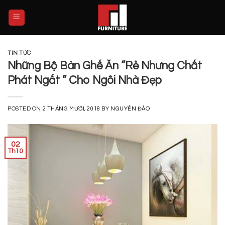
Skip
to
content
TIN TỨC
Những Bộ Bàn Ghế Ăn “Rẻ Nhưng Chất
Phát Ngất ” Cho Ngôi Nhà Đẹp
POSTED ON
2 THÁNG MƯỜI, 2018
BY
NGUYỄN ĐÀO
02
Th10