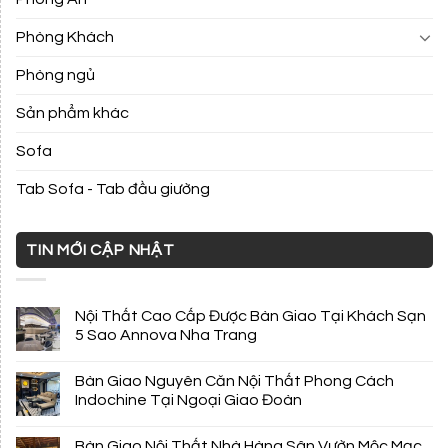
Phòng Khách
Phòng ngủ
Sản phẩm khác
Sofa
Tab Sofa - Tab đầu giường
TIN MỚI CẬP NHẬT
Nội Thất Cao Cấp Được Bàn Giao Tại Khách Sạn
5 Sao Annova Nha Trang
Bàn Giao Nguyên Căn Nội Thất Phong Cách
Indochine Tại Ngoại Giao Đoàn
Bàn Giao Nội Thất Nhà Hàng Sân Vườn Mộc Mạc,