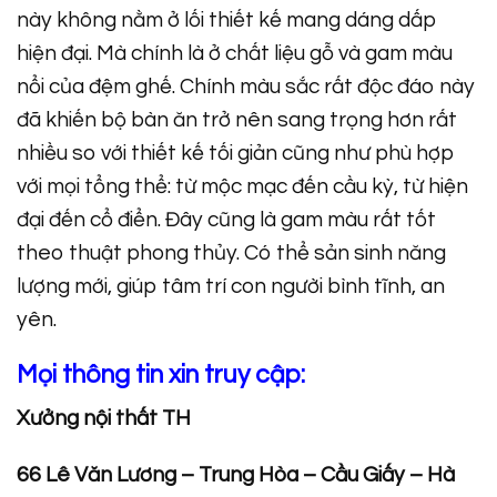
này không nằm ở lối thiết kế mang dáng dấp
hiện đại. Mà chính là ở chất liệu gỗ và gam màu
nổi của đệm ghế. Chính màu sắc rất độc đáo này
đã khiến bộ bàn ăn trở nên sang trọng hơn rất
nhiều so với thiết kế tối giản cũng như phù hợp
với mọi tổng thể: từ mộc mạc đến cầu kỳ, từ hiện
đại đến cổ điển. Đây cũng là gam màu rất tốt
theo thuật phong thủy. Có thể sản sinh năng
lượng mới, giúp tâm trí con người bình tĩnh, an
yên.
Mọi thông tin xin truy cập:
Xưởng nội thất TH
66 Lê Văn Lương – Trung Hòa – Cầu Giấy – Hà