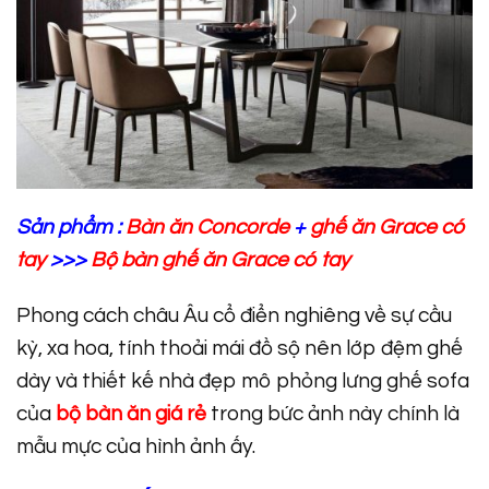
Sản phẩm :
Bàn ăn Concorde
+
ghế ăn Grace có
tay
>>>
Bộ bàn ghế ăn Grace có tay
Phong cách châu Âu cổ điển nghiêng về sự cầu
kỳ, xa hoa, tính thoải mái đồ sộ nên lớp đệm ghế
dày và thiết kế nhà đẹp mô phỏng lưng ghế sofa
của
bộ bàn ăn giá rẻ
trong bức ảnh này chính là
mẫu mực của hình ảnh ấy.