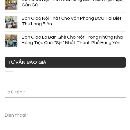
Gần Gũi
Bàn Giao Nội Thất Cho Văn Phòng BCG Tại Biệt
Thự Long Biên
Bàn Giao Lô Bàn Ghế Cho Một Trong Những Nhà
Hàng Tiệc Cưới “Sịn” Nhất Thành Phố Hưng Yên
TƯ VẤN BÁO GIÁ
Họ & tên
*
Điện thoại
*