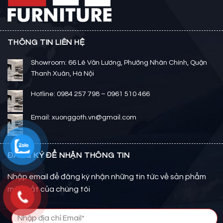
THÔNG TIN LIÊN HỆ
Showroom: 66 Lê Văn Lương, Phường Nhân Chính, Quận
Thanh Xuân, Hà Nội
Hotline: 0984 257 798 – 0961 510 466
Email: xuonggoth.vn@gmail.com
ĐĂNG KÝ ĐỂ NHẬN THÔNG TIN
Nhập email để đăng ký nhận những tin tức về sản phẩm
mới nhất của chúng tôi