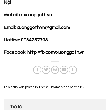
Nội
Website:
xuonggoth.vn
Email:
xuonggoth.vn@gmail.com
Hotline:
0984257798
Facebook:
http://fb.com/xuonggoth.vn
This entry was posted in
Tin tức
. Bookmark the
permalink
.
Trả lời