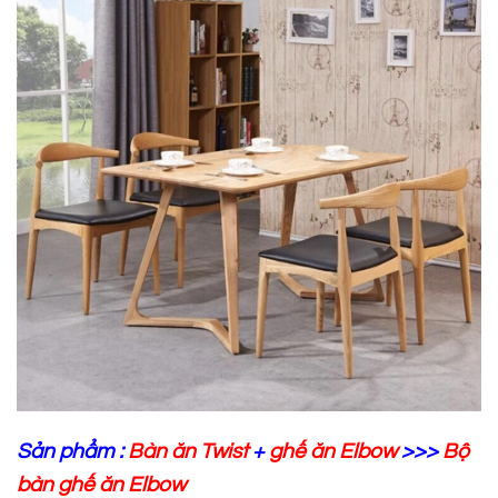
Sản phẩm :
Bàn ăn Twist
+
ghế ăn Elbow
>>>
Bộ
bàn ghế ăn Elbow