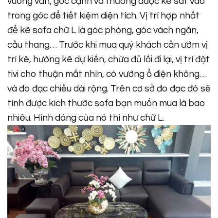
vuông vắn, góc cạnh và thường được kê sát vào
trong góc để tiết kiệm diện tích. Vị trí hợp nhất
để kê sofa chữ L là góc phòng, góc vách ngăn,
cầu thang… Trước khi mua quý khách cần ướm vị
trí kê, hướng kê dự kiến, chừa đủ lối đi lại, vị trí đặt
tivi cho thuận mắt nhìn, có vướng ổ điện không…
và đo đạc chiều dài rộng. Trên cơ sở đo đạc đó sẽ
tính được kích thước sofa bạn muốn mua là bao
nhiêu. Hình dáng của nó thì như chữ L.