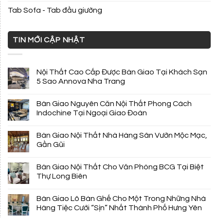
Tab Sofa - Tab đầu giường
TIN MỚI CẬP NHẬT
Nội Thất Cao Cấp Được Bàn Giao Tại Khách Sạn
5 Sao Annova Nha Trang
Bàn Giao Nguyên Căn Nội Thất Phong Cách
Indochine Tại Ngoại Giao Đoàn
Bàn Giao Nội Thất Nhà Hàng Sân Vườn Mộc Mạc,
Gần Gũi
Bàn Giao Nội Thất Cho Văn Phòng BCG Tại Biệt
Thự Long Biên
Bàn Giao Lô Bàn Ghế Cho Một Trong Những Nhà
Hàng Tiệc Cưới “Sịn” Nhất Thành Phố Hưng Yên