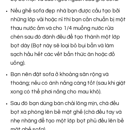
Nếu ghế sofa đẹp nhà bạn được cấu tạo bởi
những lớp vải hoặc nỉ thì bạn cần chuẩn bị một
thau nước ấm và cho 1/4 muỗng nước rửa
chén sau đó đánh đều để tạo thành một lớp
bọt dày (Bọt này sẽ loại bỏ bụi bẩn và làm
sạch hầu hết các vết bẩn thức ăn hoặc đồ
uống).
Bạn nên đặt sofa ở khoảng sân rộng và
thoáng; nếu có ánh nắng càng tốt (sau khi giặt
xong có thể phơi nắng cho mau khô).
Sau đó bạn dùng bàn chải lông mịn, chà đều
bọt xà phòng lên bề mặt ghế (chà đều tay và
nhẹ nhàng để tạo một lớp bọt phủ đều lên bề
mặt ghế sofa).