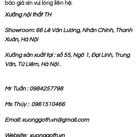
báo giá xin vui lòng liên hệ:
Xưởng nội thất TH
Showroom: 66 Lê Văn Lương, Nhân Chính, Thanh
Xuân, Hà Nội
Xưởng sản xuất tại : số 55, Ngõ 1, Đại Linh, Trung
Văn, Từ Liêm, Hà Nội .
Mr Tuấn : 0984257798
Ms Thùy : 0961510466
Email: xuonggoth.vn@gmail.com
Website:
xuonggoth.vn