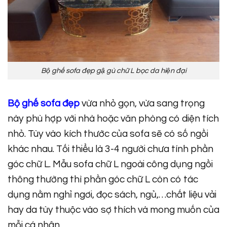
Bộ ghế sofa đẹp gậ gù chữ L bọc da hiện đại
Bộ ghế sofa đẹp
vừa nhỏ gọn, vừa sang trọng
này phù hợp với nhà hoặc văn phòng có diện tích
nhỏ. Tùy vào kích thước của sofa sẽ có số ngồi
khác nhau. Tối thiểu là 3-4 người chưa tính phần
góc chữ L. Mẫu sofa chữ L ngoài công dụng ngồi
thông thường thì phần góc chữ L còn có tác
dụng nằm nghỉ ngơi, đọc sách, ngủ,…chất liệu vải
hay da tùy thuộc vào sợ thích và mong muốn của
mỗi cá nhân.