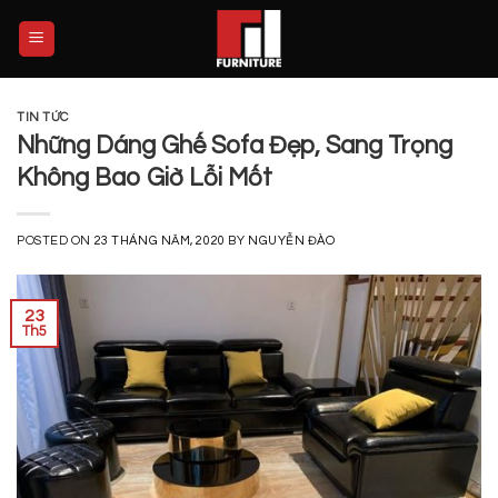
Skip
to
content
TIN TỨC
Những Dáng Ghế Sofa Đẹp, Sang Trọng
Không Bao Giờ Lỗi Mốt
POSTED ON
23 THÁNG NĂM, 2020
BY
NGUYỄN ĐÀO
23
Th5