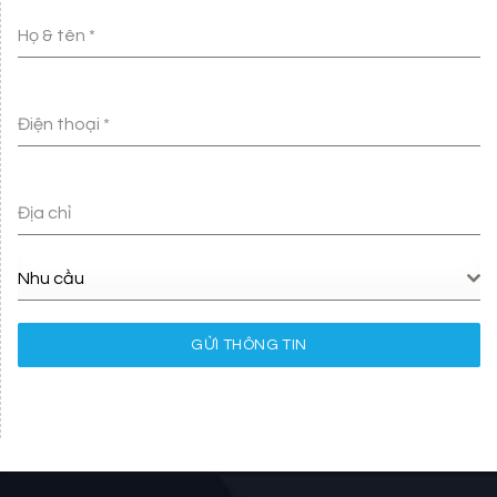
Họ & tên
*
Điện thoại
*
Địa chỉ
Nhu cầu
GỬI THÔNG TIN