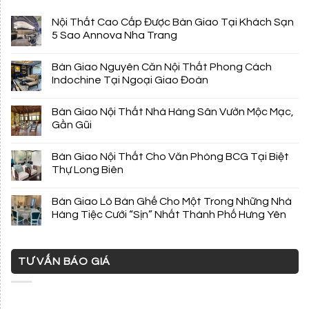
Nội Thất Cao Cấp Được Bàn Giao Tại Khách Sạn
5 Sao Annova Nha Trang
Bàn Giao Nguyên Căn Nội Thất Phong Cách
Indochine Tại Ngoại Giao Đoàn
Bàn Giao Nội Thất Nhà Hàng Sân Vườn Mộc Mạc,
Gần Gũi
Bàn Giao Nội Thất Cho Văn Phòng BCG Tại Biệt
Thự Long Biên
Bàn Giao Lô Bàn Ghế Cho Một Trong Những Nhà
Hàng Tiệc Cưới “Sịn” Nhất Thành Phố Hưng Yên
TƯ VẤN BÁO GIÁ