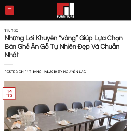
Skip
to
content
TIN TỨC
Những Lời Khuyên “vàng” Giúp Lựa Chọn
Bàn Ghế Ăn Gỗ Tự Nhiên Đẹp Và Chuẩn
Nhất
POSTED ON
14 THÁNG HAI, 2019
BY
NGUYỄN ĐÀO
14
Th2