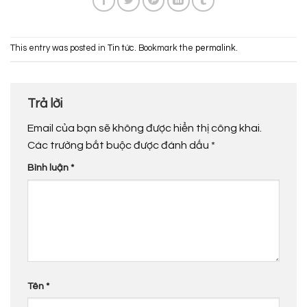
This entry was posted in
Tin tức
. Bookmark the
permalink
.
Trả lời
Email của bạn sẽ không được hiển thị công khai.
Các trường bắt buộc được đánh dấu
*
Bình luận
*
Tên
*