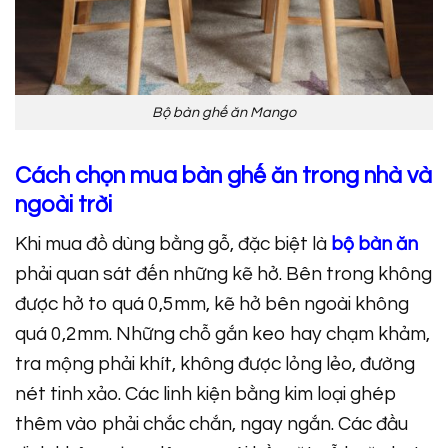
Bộ bàn ghế ăn Mango
Cách chọn mua bàn ghế ăn trong nhà và
ngoài trời
Khi mua đồ dùng bằng gỗ, đặc biệt là
bộ bàn ăn
phải quan sát đến những kẽ hở. Bên trong không
được hở to quá 0,5mm, kẽ hở bên ngoài không
quá 0,2mm. Những chỗ gắn keo hay chạm khảm,
tra mộng phải khít, không được lỏng lẻo, đường
nét tinh xảo. Các linh kiện bằng kim loại ghép
thêm vào phải chắc chắn, ngay ngắn. Các đầu