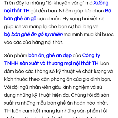
Trên đây là những “lời khuyên vàng” mà
Xưởng
nội thất TH
gửi đến bạn. Nhằm giúp lựa chọn
Bộ
bàn ghế ăn gỗ
cực chuẩn. Hy vọng bài viết sẽ
giúp ích và mang lại cho bạn sự hài lòng về
bộ
bàn ghế ăn gỗ tự nhiên
mà mình mua khi bước
vào các cửa hàng nội thất.
Sản phẩm
bàn ăn
,
ghế ăn đẹp
của
Công ty
TNHH sản xuất và thương mại nội thất TH
luôn
đảm bảo các thông số kỹ thuật về chất lượng và
kích thước theo căn phòng ăn của gia đình bạn.
Với đội ngũ nhân viên giàu kinh nghiệm và sử
dụng những kỹ thuật hiện đại. Chúng tôi đã sản
xuất ra những mẫu bàn ghế ăn hoàn hảo nhất.
TH luôn cam kết mang lại những sản phẩm tốt