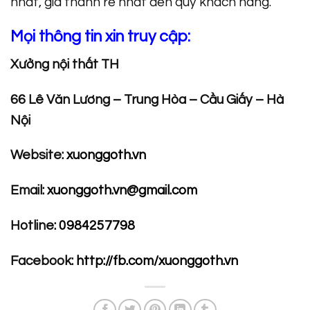
nhất, giá thành rẻ nhất đến quý khách hàng.
Mọi thông tin xin truy cập:
Xưởng nội thất TH
66 Lê Văn Lương – Trung Hòa – Cầu Giấy – Hà
Nội
Website:
xuonggoth.vn
Email:
xuonggoth.vn@gmail.com
Hotline:
0984257798
Facebook:
http://fb.com/xuonggoth.vn