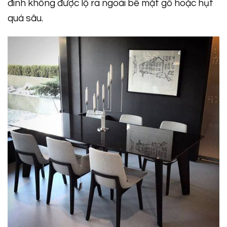
đinh không được lộ ra ngoài bề mặt gỗ hoặc hụt
quá sâu.