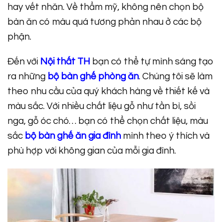
hay vết nhăn. Về thẩm mỹ, không nên chọn bộ
bàn ăn có màu quá tương phản nhau ở các bộ
phận.
Đến với
Nội thất TH
bạn có thể tự mình sáng tạo
ra những
bộ bàn ghế phòng ăn
. Chúng tôi sẽ làm
theo nhu cầu của quý khách hàng về thiết kế và
màu sắc. Với nhiều chất liệu gỗ như tần bì, sồi
nga, gỗ óc chó… bạn có thể chọn chất liệu, màu
sắc
bộ bàn ghế ăn gia đình
mình theo ý thích và
phù hợp với không gian của mỗi gia đình.