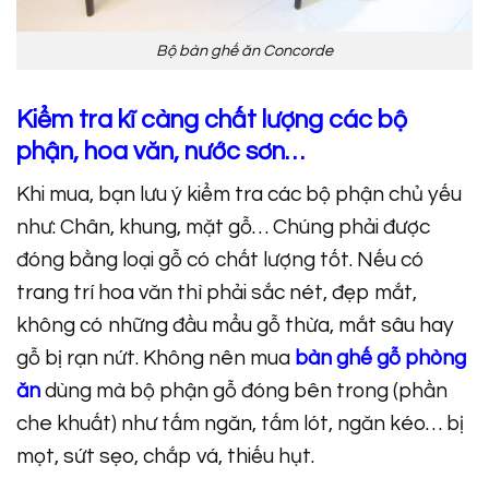
Bộ bàn ghế ăn Concorde
Kiểm tra kĩ càng chất lượng các bộ
phận, hoa văn, nước sơn…
Khi mua, bạn lưu ý kiểm tra các bộ phận chủ yếu
như: Chân, khung, mặt gỗ… Chúng phải được
đóng bằng loại gỗ có chất lượng tốt. Nếu có
trang trí hoa văn thì phải sắc nét, đẹp mắt,
không có những đầu mẩu gỗ thừa, mắt sâu hay
gỗ bị rạn nứt. Không nên mua
bàn ghế gỗ phòng
ăn
dùng mà bộ phận gỗ đóng bên trong (phần
che khuất) như tấm ngăn, tấm lót, ngăn kéo… bị
mọt, sứt sẹo, chắp vá, thiếu hụt.