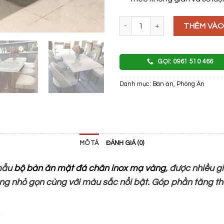
BÀN ĂN CHÂN INOX MẠ PVD MẶT
THÊM VÀO
GỌI: 0961 510 466
Danh mục:
Bàn ăn
,
Phòng Ăn
MÔ TẢ
ĐÁNH GIÁ (0)
 mẫu
bộ bàn ăn mặt đá chân inox mạ vàng
, được nhiều g
dáng nhỏ gọn cùng với màu sắc nổi bật. Góp phần tăng 
: