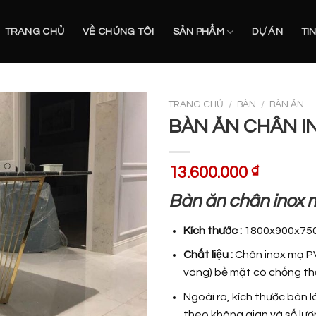
TRANG CHỦ
VỀ CHÚNG TÔI
SẢN PHẨM
DỰ ÁN
TI
TRANG CHỦ
/
BÀN
/
BÀN ĂN
BÀN ĂN CHÂN IN
13.600.000
₫
Bàn ăn chân inox 
Kích thước :
1800x900x7
Chất liệu :
Chân inox mạ PV
vàng) bề mặt có chống t
Ngoài ra, kích thước bàn
theo không gian và số lượ