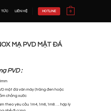
0
N TỨC
LIÊN HỆ
HOTLINE
OX MẠ PVD MẶT ĐÁ
mạ PVD :
50mm
D mặt đá vân mây (trăng đen hoặc
hấm chống xước
 làm theo yêu cầu 1m4,1m6,1m8….. hợp lý
ng ghế đi cùng