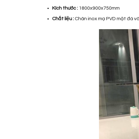
Kích thước :
1800x900x750mm
Chất liệu :
Chân inox mạ PVD mặt đá vân