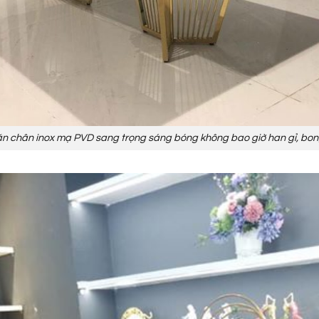
ăn chân inox mạ PVD sang trọng sáng bóng không bao giờ han gỉ, bong