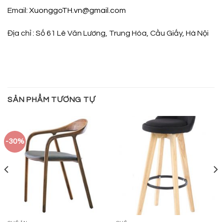
Email:
XuonggoTH.vn@gmail.com
Địa chỉ : Số 61 Lê Văn Lương, Trung Hòa, Cầu Giấy, Hà Nội
SẢN PHẨM TƯƠNG TỰ
-30%