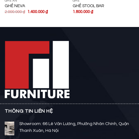
GHẾ ĂN
GHẾ
GHẾ NEVA
GHẾ STOOL BAR
2.000.000
₫
1.400.000
₫
1.800.000
₫
THÔNG TIN LIÊN HỆ
Showroom: 66 Lê Văn Lương, Phường Nhân Chính, Quận
Thanh Xuân, Hà Nội