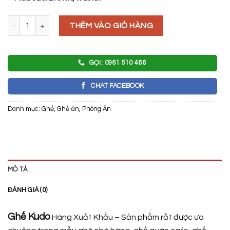
GHẾ KUDO số lượng
THÊM VÀO GIỎ HÀNG
GỌI: 0961 510 466
CHAT FACEBOOK
Danh mục:
Ghế
,
Ghế ăn
,
Phòng Ăn
MÔ TẢ
ĐÁNH GIÁ (0)
Ghế Kudo
Hàng Xuất Khẩu – Sản phẩm rất được ưa