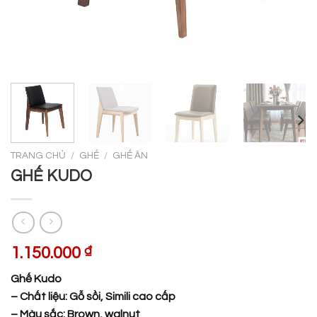
TRANG CHỦ
/
GHẾ
/
GHẾ ĂN
GHẾ KUDO
1.150.000
₫
Ghế Kudo
– Chất liệu: Gỗ sồi, Simili cao cấp
– Màu sắc: Brown, walnut