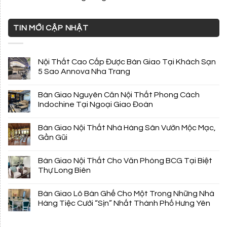
TIN MỚI CẬP NHẬT
Nội Thất Cao Cấp Được Bàn Giao Tại Khách Sạn
5 Sao Annova Nha Trang
Bàn Giao Nguyên Căn Nội Thất Phong Cách
Indochine Tại Ngoại Giao Đoàn
Bàn Giao Nội Thất Nhà Hàng Sân Vườn Mộc Mạc,
Gần Gũi
Bàn Giao Nội Thất Cho Văn Phòng BCG Tại Biệt
Thự Long Biên
Bàn Giao Lô Bàn Ghế Cho Một Trong Những Nhà
Hàng Tiệc Cưới “Sịn” Nhất Thành Phố Hưng Yên