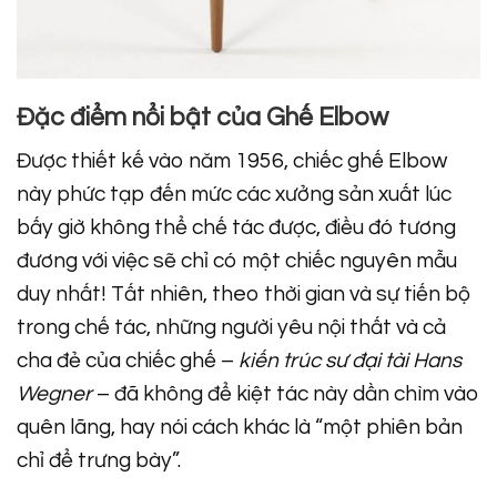
Đặc điểm nổi bật của Ghế Elbow
Được thiết kế vào năm 1956, chiếc ghế Elbow
này phức tạp đến mức các xưởng sản xuất lúc
bấy giờ không thể chế tác được, điều đó tương
đương với việc sẽ chỉ có một chiếc nguyên mẫu
duy nhất! Tất nhiên, theo thời gian và sự tiến bộ
trong chế tác, những người yêu nội thất và cả
cha đẻ của chiếc ghế –
kiến trúc sư đại tài Hans
Wegner
– đã không để kiệt tác này dần chìm vào
quên lãng, hay nói cách khác là “một phiên bản
chỉ để trưng bày”.