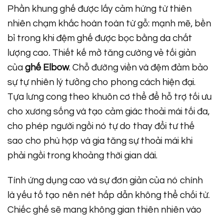
Phần khung ghế được lấy cảm hứng từ thiên
nhiên chạm khắc hoàn toàn từ gỗ: mạnh mẽ, bền
bỉ trong khi đệm ghế được bọc bằng da chất
lượng cao
.
Thiết kế mở tăng cường vẻ tối giản
của
ghế Elbow
. Chỗ đường viền và đệm đảm bảo
sự tự nhiên lý tưởng cho phong cách hiện đại.
Tựa lưng cong theo khuôn cơ thể để hỗ trợ tối ưu
cho xương sống và tạo cảm giác thoải mái tối đa,
cho phép người ngồi nó tự do thay đổi tư thế
sao cho phù hợp và gia tăng sự thoải mái khi
phải ngồi trong khoảng thời gian dài.
Tính ứng dụng cao và sự đơn giản của nó chính
là yếu tố tạo nên nét hấp dẫn không thể chối từ.
Chiếc ghế sẽ mang không gian thiên nhiên vào