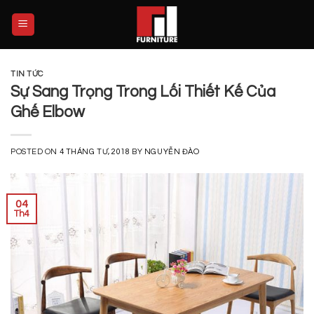
Skip
to
content
TIN TỨC
Sự Sang Trọng Trong Lối Thiết Kế Của
Ghế Elbow
POSTED ON
4 THÁNG TƯ, 2018
BY
NGUYỄN ĐÀO
04
Th4