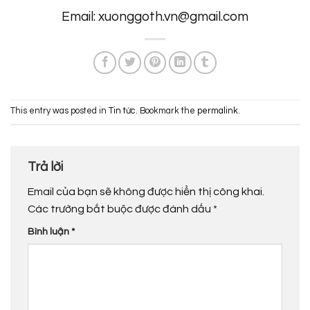
Email: xuonggoth.vn@gmail.com
This entry was posted in
Tin tức
. Bookmark the
permalink
.
Trả lời
Email của bạn sẽ không được hiển thị công khai.
Các trường bắt buộc được đánh dấu
*
Bình luận
*