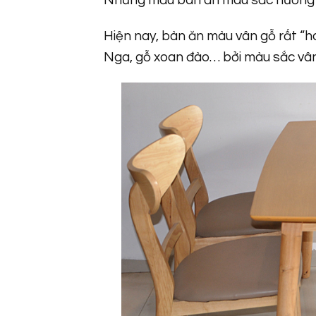
Những mẫu bàn ăn màu sắc hướng về
Hiện nay, bàn ăn màu vân gỗ rất “h
Nga, gỗ xoan đào… bởi màu sắc vân 