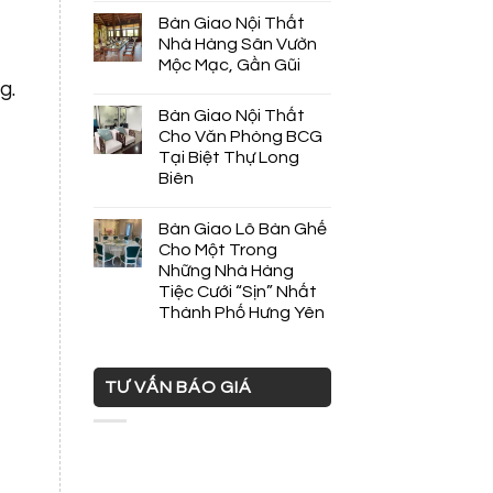
Bàn Giao Nội Thất
Nhà Hàng Sân Vườn
Mộc Mạc, Gần Gũi
g.
Bàn Giao Nội Thất
Cho Văn Phòng BCG
Tại Biệt Thự Long
Biên
Bàn Giao Lô Bàn Ghế
Cho Một Trong
Những Nhà Hàng
Tiệc Cưới “Sịn” Nhất
Thành Phố Hưng Yên
TƯ VẤN BÁO GIÁ