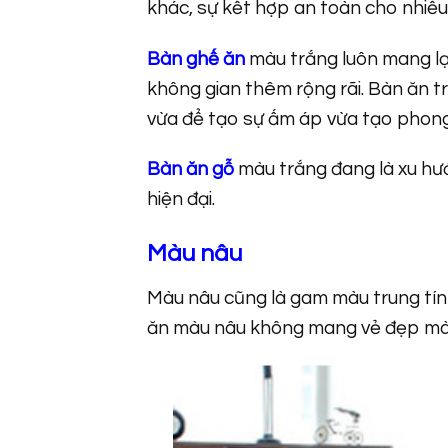
khác, sự kết hợp an toàn cho nhiều 
Bàn ghế ăn
màu trắng luôn mang lại
không gian thêm rộng rãi. Bàn ăn 
vừa để tạo sự ấm áp vừa tạo phong 
Bàn ăn gỗ
màu trắng đang là xu hư
hiện đại.
Màu nâu
Màu nâu cũng là gam màu trung tín
ăn màu nâu không mang vẻ đẹp màu