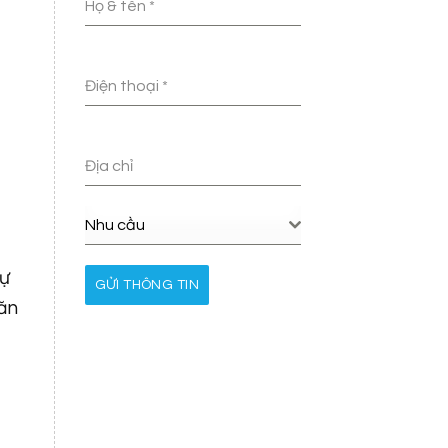
Họ & tên
*
Điện thoại
*
Địa chỉ
Nhu cầu
sự
GỬI THÔNG TIN
 ăn