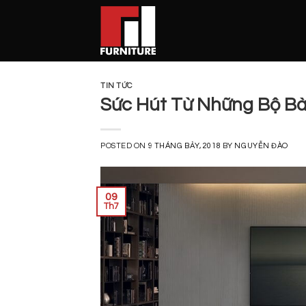
Skip
to
content
TIN TỨC
Sức Hút Từ Những Bộ B
POSTED ON
9 THÁNG BẢY, 2018
BY
NGUYỄN ĐÀO
09
Th7