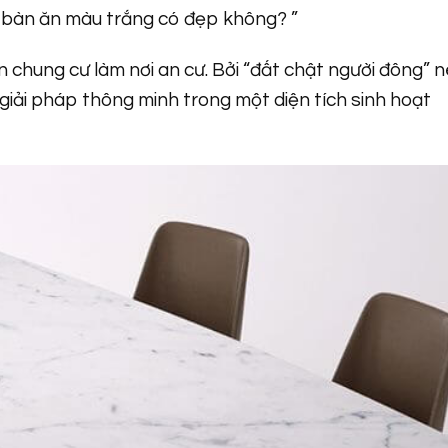
“ bàn ăn màu trắng có đẹp không? ”
n chung cư làm nơi an cư. Bởi “đất chật người đông” 
giải pháp thông minh trong một diện tích sinh hoạt