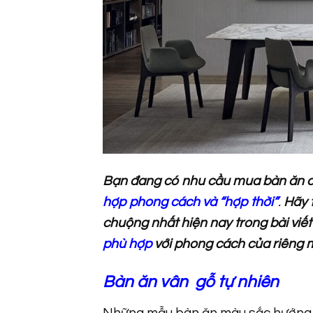
Bạn đang có nhu cầu mua bàn ăn ch
hợp phong cách
và “hợp thời”
.
Hãy 
chuộng nhất hiện nay trong bài viế
phù hợp
với phong cách của riêng 
Bàn ăn vân gỗ tự nhiên