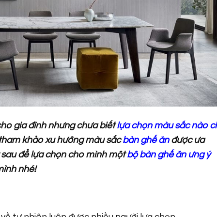
o gia đình nhưng chưa biết
lựa chọn màu sắc nào c
tham khảo xu hướng màu sắc
bàn ghế ăn
được ưa
t sau để lựa chọn cho mình một
bộ bàn ghế ăn ưng ý
mình nhé!