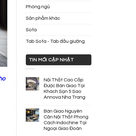
Phòng ngủ
Sản phẩm khác
Sofa
Tab Sofa - Tab đầu giường
TIN MỚI CẬP NHẬT
ho
Nội Thất Cao Cấp
Được Bàn Giao Tại
Khách Sạn 5 Sao
Annova Nha Trang
Bàn Giao Nguyên
Căn Nội Thất Phong
Cách Indochine Tại
Ngoại Giao Đoàn