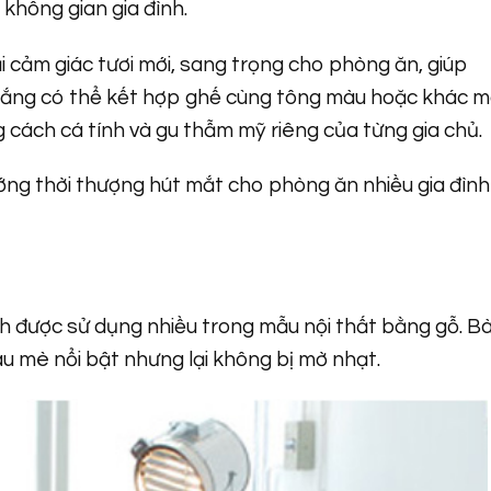
không gian gia đình.
 cảm giác tươi mới, sang trọng cho phòng ăn, giúp
trắng có thể kết hợp ghế cùng tông màu hoặc khác 
cách cá tính và gu thẫm mỹ riêng của từng gia chủ.
ớng thời thượng hút mắt cho phòng ăn nhiều gia đình
h được sử dụng nhiều trong mẫu nội thất bằng gỗ. B
 mè nổi bật nhưng lại không bị mờ nhạt.