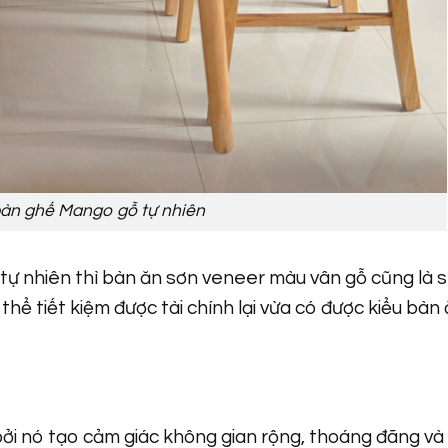
àn ghế Mango gỗ tự nhiên
tự nhiên thì bàn ăn sơn veneer màu vân gỗ cũng là 
hể tiết kiệm được tài chính lại vừa có được kiểu bàn
bởi nó tạo cảm giác không gian rộng, thoáng đãng và