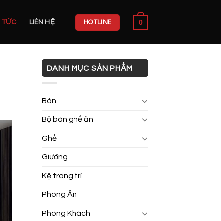
0
N TỨC
LIÊN HỆ
HOTLINE
DANH MỤC SẢN PHẨM
Bàn
Bộ bàn ghế ăn
Ghế
Giường
Kệ trang trí
Phòng Ăn
Phòng Khách