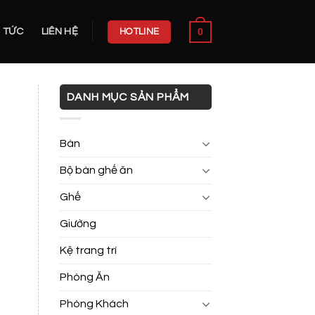
0
N TỨC
LIÊN HỆ
HOTLINE
DANH MỤC SẢN PHẨM
Bàn
Bộ bàn ghế ăn
Ghế
Giường
Kệ trang trí
Phòng Ăn
Phòng Khách