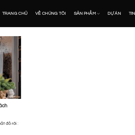
TRANG CHỦ
VỀ CHÚNG TÔI
SẢN PHẨM
DỰ ÁN
TI
ách
 đồ rời :