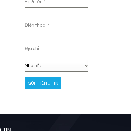
Họ & tên
*
Điện thoại
*
Địa chỉ
Nhu cầu
GỬI THÔNG TIN
 TIN