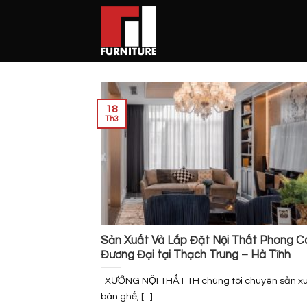
Skip
to
content
18
Th3
Sản Xuất Và Lắp Đặt Nội Thất Phong C
Đương Đại tại Thạch Trung – Hà Tĩnh
XƯỞNG NỘI THẤT TH chúng tôi chuyên sản xuất
bàn ghế, [...]