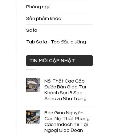
Phòng ngủ
Sản phẩm khác
Sofa
Tab Sofa - Tab đầu giường
TIN MỚI CẬP NHẬT
Nội Thất Cao Cấp
Được Bàn Giao Tại
Khách Sạn 5 Sao
Annova Nha Trang
Bàn Giao Nguyên
Căn Nội Thất Phong
Cách Indochine Tại
Ngoại Giao Đoàn