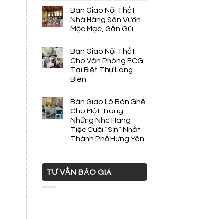
Bàn Giao Nội Thất
Nhà Hàng Sân Vườn
Mộc Mạc, Gần Gũi
Bàn Giao Nội Thất
Cho Văn Phòng BCG
Tại Biệt Thự Long
Biên
Bàn Giao Lô Bàn Ghế
Cho Một Trong
Những Nhà Hàng
Tiệc Cưới “Sịn” Nhất
Thành Phố Hưng Yên
TƯ VẤN BÁO GIÁ