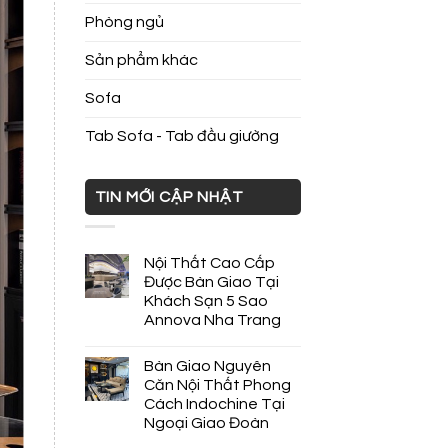
Phòng ngủ
Sản phẩm khác
Sofa
Tab Sofa - Tab đầu giường
TIN MỚI CẬP NHẬT
Nội Thất Cao Cấp
Được Bàn Giao Tại
Khách Sạn 5 Sao
Annova Nha Trang
Bàn Giao Nguyên
Căn Nội Thất Phong
Cách Indochine Tại
Ngoại Giao Đoàn