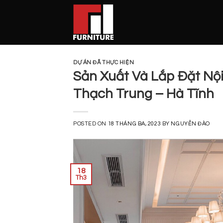
Skip
to
content
DỰ ÁN ĐÃ THỰC HIỆN
Sản Xuất Và Lắp Đặt Nộ
Thạch Trung – Hà Tĩnh
POSTED ON
18 THÁNG BA, 2023
BY
NGUYỄN ĐÀO
18
Th3