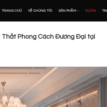
TRANG CHỦ
VỀ CHÚNG TÔI
SẢN PHẨM
DỰ ÁN
TI
i Thất Phong Cách Đương Đại tại