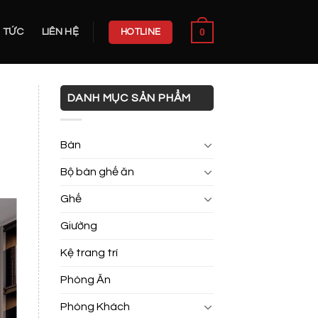
0
N TỨC
LIÊN HỆ
HOTLINE
DANH MỤC SẢN PHẨM
Bàn
Bộ bàn ghế ăn
Ghế
Giường
Kệ trang trí
Phòng Ăn
Phòng Khách