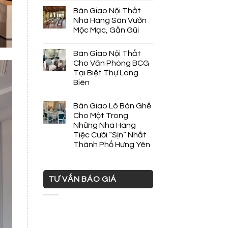
Bàn Giao Nội Thất
Nhà Hàng Sân Vườn
Mộc Mạc, Gần Gũi
Bàn Giao Nội Thất
Cho Văn Phòng BCG
Tại Biệt Thự Long
Biên
Bàn Giao Lô Bàn Ghế
Cho Một Trong
Những Nhà Hàng
Tiệc Cưới “Sịn” Nhất
Thành Phố Hưng Yên
TƯ VẤN BÁO GIÁ