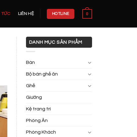
0
N TỨC
LIÊN HỆ
HOTLINE
DANH MỤC SẢN PHẨM
Bàn
Bộ bàn ghế ăn
Ghế
Giường
Kệ trang trí
Phòng Ăn
Phòng Khách