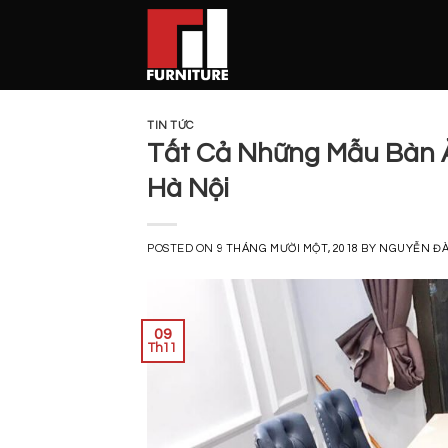
Skip
to
content
TIN TỨC
Tất Cả Những Mẫu Bàn Ă
Hà Nội
POSTED ON
9 THÁNG MƯỜI MỘT, 2018
BY
NGUYỄN Đ
09
Th11