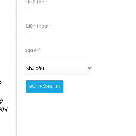
Họ & tên
*
Điện thoại
*
Địa chỉ
Nhu cầu
o
GỬI THÔNG TIN
ệ
Khi