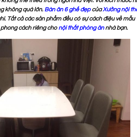
không thể thiếu trong ngôi nhà Việt. Với kích thước h
g không quá lớn.
Bàn ăn 6 ghế đẹp
của
Xưởng nội th
hi. Tất cả các sản phẩm đều có sự cách điệu về mẫu
i phong cách riêng cho
nội thất phòng ăn
nhà bạn.