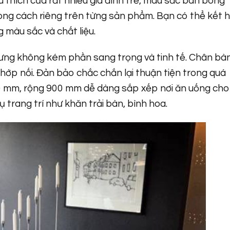
 thích của rất nhiều gia đình trẻ, màu sắc bàn bóng
ng cách riêng trên từng sản phẩm. Bạn có thể kết 
 màu sắc và chất liệu.
ưng không kém phần sang trọng và tinh tế. Chân bà
hớp nối. Đản bảo chắc chắn lại thuận tiện trong quá
00 mm, rộng 900 mm dễ dàng sắp xếp nơi ăn uống cho
ụ trang trí như khăn trải bàn, bình hoa.