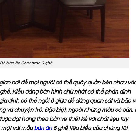
Bộ bàn ăn Concorde 6 ghế
ian nơi để mọi người có thể quây quần bên nhau và
 ghế. Kiểu dáng bàn hình chữ nhật có thể phân định
 gia đình có thể ngồi ở giữa dễ dàng quan sát và bảo v
ng và chuyện trò. Đặc biệt, ngoài những mẫu có sẵn. 
ược đặt hàng theo bản vẽ thiết kế với chất liệu tùy
à một vài mẫu
bàn ăn
6 ghế tiêu biểu của chúng tôi.