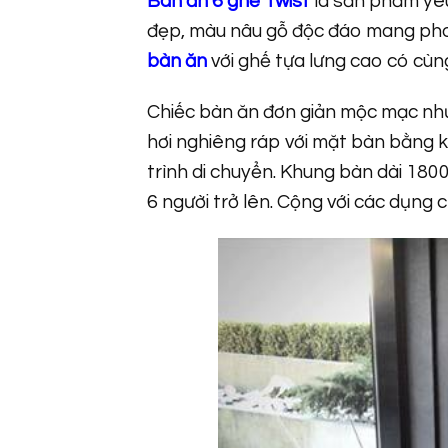
Bàn ăn 6 ghế Twist
là sản phẩm yêu
đẹp, màu nâu gỗ độc đáo mang pho
bàn ăn
với ghế tựa lưng cao có cùng
Chiếc bàn ăn đơn giản mộc mạc nh
hơi nghiêng ráp với mặt bàn bằng k
trình di chuyển. Khung bàn dài 18
6 người trở lên. Cộng với các dụng c