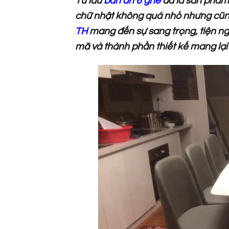
Từ lâu
bàn ăn 6 ghế
đã là sản phẩm 
chữ nhật không quá nhỏ nhưng cũn
TH
mang đến sự sang trọng, tiện ng
mã và thành phần thiết kế mang lạ