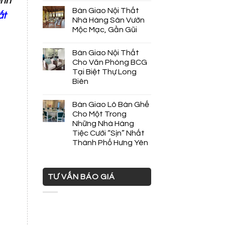
ình
Bàn Giao Nội Thất
ất
Nhà Hàng Sân Vườn
Mộc Mạc, Gần Gũi
Bàn Giao Nội Thất
Cho Văn Phòng BCG
Tại Biệt Thự Long
Biên
Bàn Giao Lô Bàn Ghế
Cho Một Trong
Những Nhà Hàng
Tiệc Cưới “Sịn” Nhất
Thành Phố Hưng Yên
TƯ VẤN BÁO GIÁ