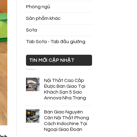
Phòng ngủ
Sản phẩm khác
Sofa
Tab Sofa - Tab đầu giường
TIN MỚI CẬP NHẬT
Nội Thất Cao Cấp
Được Bàn Giao Tại
Khách Sạn 5 Sao
Annova Nha Trang
Bàn Giao Nguyên
Căn Nội Thất Phong
Cách Indochine Tại
Ngoại Giao Đoàn