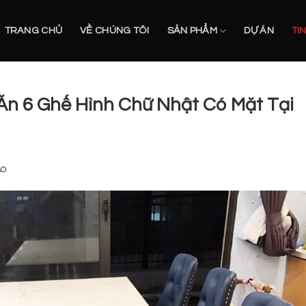
TRANG CHỦ
VỀ CHÚNG TÔI
SẢN PHẨM
DỰ ÁN
TI
n 6 Ghế Hình Chữ Nhật Có Mặt Tại
ÀO