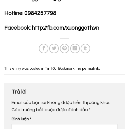
Hotline:
0984257798
Facebook:
http://fb.com/xuonggoth.vn
This entry was posted in
Tin tức
. Bookmark the
permalink
.
Trả lời
Email của bạn sẽ không được hiển thị công khai.
Các trường bắt buộc được đánh dấu
*
Bình luận
*