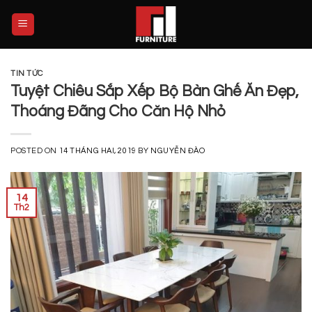
Skip
to
content
TIN TỨC
Tuyệt Chiêu Sắp Xếp Bộ Bàn Ghế Ăn Đẹp,
Thoáng Đãng Cho Căn Hộ Nhỏ
POSTED ON
14 THÁNG HAI, 2019
BY
NGUYỄN ĐÀO
14
Th2