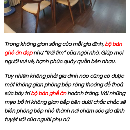
Trong không gian sống của mỗi gia đình,
bộ bàn
ghế ăn đẹp
như “trái tim” của ngôi nhà. Giúp mọi
người vui vẻ, hạnh phúc quây quần bên nhau.
Tuy nhiên không phải gia đình nào cũng có được
một không gian phòng bếp rộng thoáng để thoả
sức bày trí
bộ bàn ghế ăn
hoành tráng. Với những
mẹo bố trí không gian bếp bên dưới chắc chắc sẽ
biến phòng bếp nhỏ thành nơi chăm sóc gia đình
tuyệt vời của người phụ nữ
.