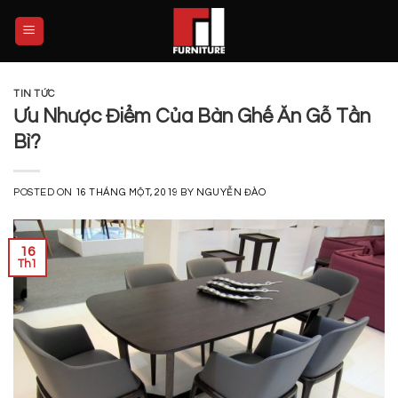
Skip
to
content
TIN TỨC
Ưu Nhược Điểm Của Bàn Ghế Ăn Gỗ Tần
Bì?
POSTED ON
16 THÁNG MỘT, 2019
BY
NGUYỄN ĐÀO
16
Th1