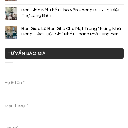
Bàn Giao Nội Thất Cho Văn Phòng BCG Tại Biệt
Thự Long Biên
Bàn Giao Lô Bàn Ghế Cho Một Trong Những Nhà
Hàng Tiệc Cưới “Sịn” Nhất Thành Phố Hưng Yên
TƯ VẤN BÁO GIÁ
Họ & tên
*
Điện thoại
*