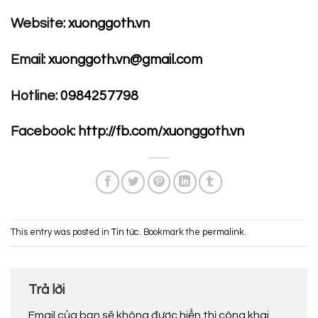
Website:
xuonggoth.vn
Email:
xuonggoth.vn@gmail.com
Hotline:
0984257798
Facebook:
http://fb.com/xuonggoth.vn
This entry was posted in
Tin tức
. Bookmark the
permalink
.
Trả lời
Email của bạn sẽ không được hiển thị công khai.