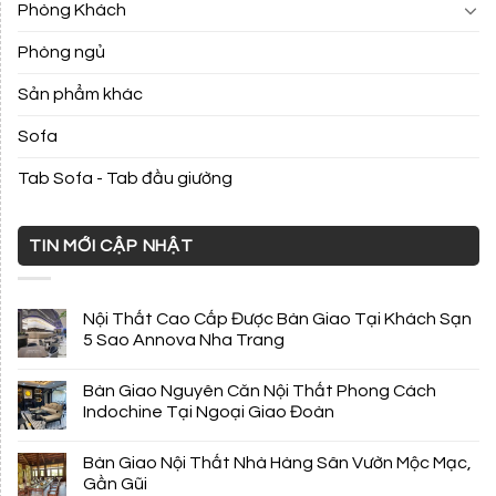
Phòng Khách
Phòng ngủ
Sản phẩm khác
Sofa
Tab Sofa - Tab đầu giường
TIN MỚI CẬP NHẬT
Nội Thất Cao Cấp Được Bàn Giao Tại Khách Sạn
5 Sao Annova Nha Trang
Bàn Giao Nguyên Căn Nội Thất Phong Cách
Indochine Tại Ngoại Giao Đoàn
Bàn Giao Nội Thất Nhà Hàng Sân Vườn Mộc Mạc,
Gần Gũi