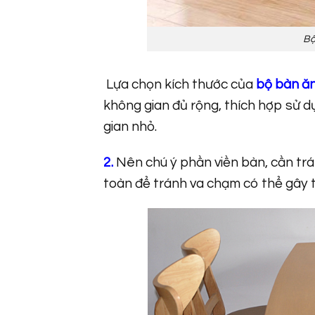
Bộ
Lựa chọn kích thước của
bộ bàn ă
không gian đủ rộng, thích hợp sử 
gian nhỏ.
2.
Nên chú ý phần viền bàn, cần trá
toàn để tránh va chạm có thể gây th