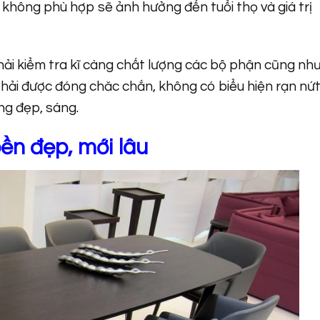
 không phù hợp sẽ ảnh hưởng đến tuổi thọ và giá trị
ải kiểm tra kĩ càng chất lượng các bộ phận cũng nh
hải được đóng chăc chắn, không có biểu hiện rạn nứt
ng đẹp, sáng.
ền đẹp, mới lâu