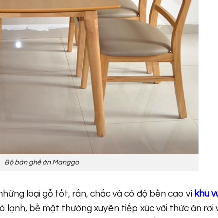
Bộ bàn ghế ăn Manggo
những loại gỗ tốt, rắn, chắc và có độ bền cao vì
khu v
ó lạnh, bề mặt thường xuyên tiếp xúc với thức ăn rơi 