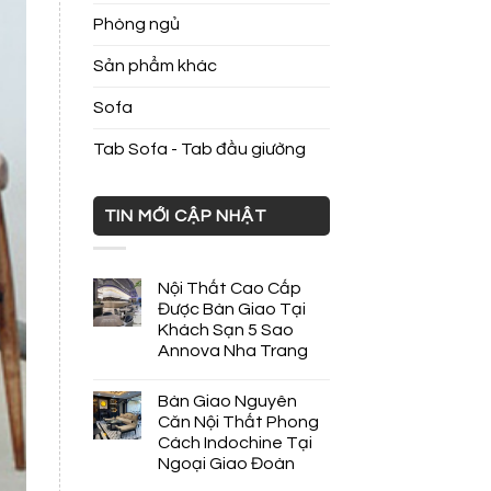
Phòng ngủ
Sản phẩm khác
Sofa
Tab Sofa - Tab đầu giường
TIN MỚI CẬP NHẬT
Nội Thất Cao Cấp
Được Bàn Giao Tại
Khách Sạn 5 Sao
Annova Nha Trang
Bàn Giao Nguyên
Căn Nội Thất Phong
Cách Indochine Tại
Ngoại Giao Đoàn