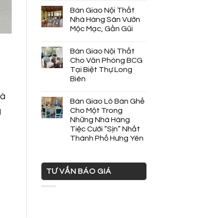
Bàn Giao Nội Thất
Nhà Hàng Sân Vườn
Mộc Mạc, Gần Gũi
Bàn Giao Nội Thất
Cho Văn Phòng BCG
Tại Biệt Thự Long
Biên
à
Bàn Giao Lô Bàn Ghế
g
Cho Một Trong
Những Nhà Hàng
Tiệc Cưới “Sịn” Nhất
Thành Phố Hưng Yên
TƯ VẤN BÁO GIÁ