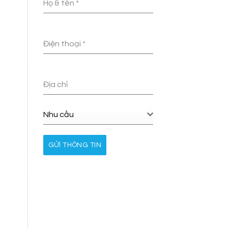
Họ & tên
*
Điện thoại
*
Địa chỉ
Nhu cầu
GỬI THÔNG TIN