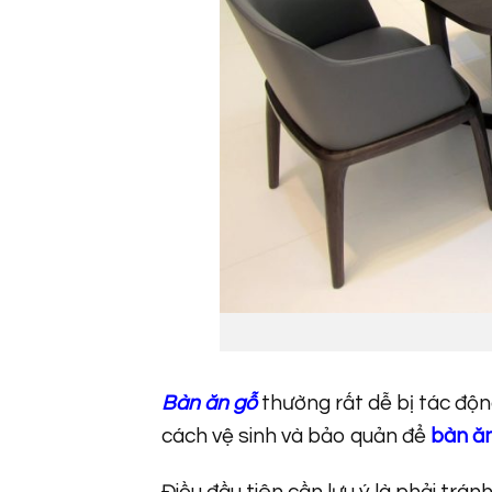
Bàn ăn gỗ
thường rất dễ bị tác độn
cách vệ sinh và bảo quản để
bàn ă
Điều đầu tiên cần lưu ý là phải trán