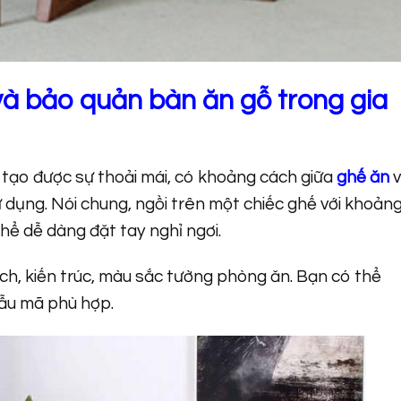
và bảo quản bàn ăn gỗ trong gia
 tạo được sự thoải mái, có khoảng cách giữa
ghế ăn
v
sử dụng. Nói chung, ngồi trên một chiếc ghế với khoản
hể dễ dàng đặt tay nghỉ ngơi.
ích, kiến trúc, màu sắc tường phòng ăn. Bạn có thể
mẫu mã phù hợp.