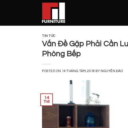
Skip
to
content
TIN TỨC
Vấn Đề Gặp Phải Cần Lư
Phòng Bếp
POSTED ON
14 THÁNG TÁM, 2018
BY
NGUYỄN ĐÀO
14
Th8