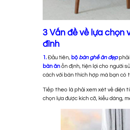
3 Vấn đề về
lựa chọn 
đìn
h
1.
Đầu tiên,
bộ
bàn ghế ăn đẹp
phải
bàn ăn
ổn định, tiện lợi cho người 
cách với bàn thích hợp mà bạn có t
Tiếp theo là phải xem xét về diện t
chọn lựa được kích cỡ, kiểu dáng, 