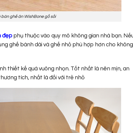
 bàn ghế ăn WishBone gỗ sồi
n đẹp
phụ thuộc vào quy mô không gian nhà bạn. Nế
dụng ghế bành dài và ghế nhỏ phù hợp hơn cho không
nh thiết kế quá vuông nhọn. Tốt nhất là nên mịn, an
ương tích, nhất là đối với trẻ nhỏ