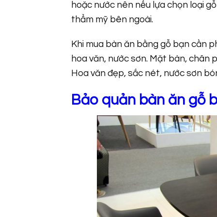
hoặc nước nên nếu lựa chọn loại gỗ
thẩm mỹ bên ngoài.
Khi mua bàn ăn bằng gỗ bạn cần ph
hoa văn, nước sơn. Mặt bàn, chân p
Hoa văn đẹp, sắc nét, nước sơn bó
Bảo quản bàn ăn gỗ b