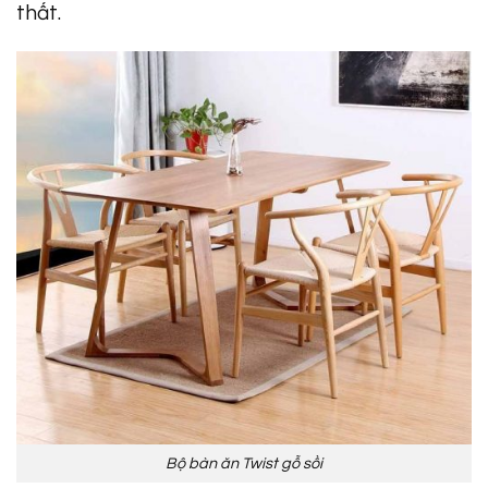
thất.
Bộ bàn ăn Twist gỗ sồi