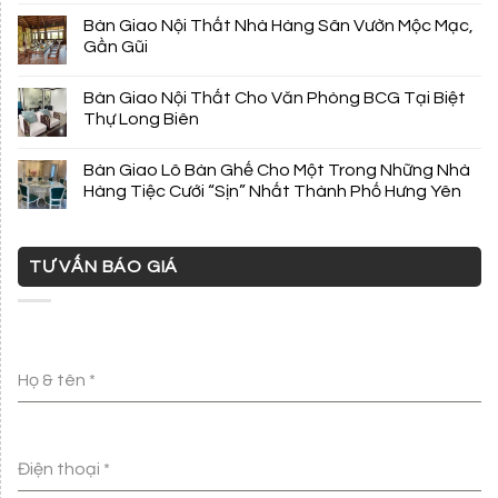
Bàn Giao Nội Thất Nhà Hàng Sân Vườn Mộc Mạc,
Gần Gũi
Bàn Giao Nội Thất Cho Văn Phòng BCG Tại Biệt
Thự Long Biên
Bàn Giao Lô Bàn Ghế Cho Một Trong Những Nhà
Hàng Tiệc Cưới “Sịn” Nhất Thành Phố Hưng Yên
TƯ VẤN BÁO GIÁ
Họ & tên
*
Điện thoại
*