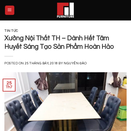
Skip
to
content
TIN TỨC
Xưởng Nội Thất TH – Dành Hết Tâm
Huyết Sáng Tạo Sản Phẩm Hoàn Hảo
POSTED ON
25 THÁNG BẢY, 2018
BY
NGUYỄN ĐÀO
25
Th7