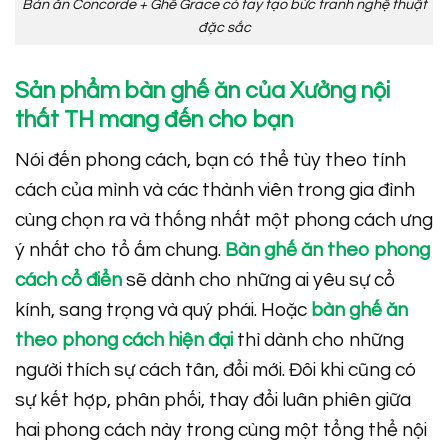
Bàn ăn Concorde + Ghế Grace có tay tạo bức tranh nghệ thuật
đặc sắc
Sản phẩm bàn ghế ăn của Xưởng nội
thất TH mang đến cho bạn
Nói đến phong cách, bạn có thể tùy theo tính
cách của mình và các thành viên trong gia đình
cùng chọn ra và thống nhất một phong cách ưng
ý nhất cho tổ ấm chung.
Bàn ghế ăn theo phong
cách cổ điển
sẽ dành cho những ai yêu sự cổ
kính, sang trọng và quý phái. Hoặc
bàn ghế ăn
theo phong cách hiện đại
thì dành cho những
người thích sự cách tân, đổi mới. Đôi khi cũng có
sự kết hợp, phân phối, thay đổi luân phiên giữa
hai phong cách này trong cùng một tổng thể nội