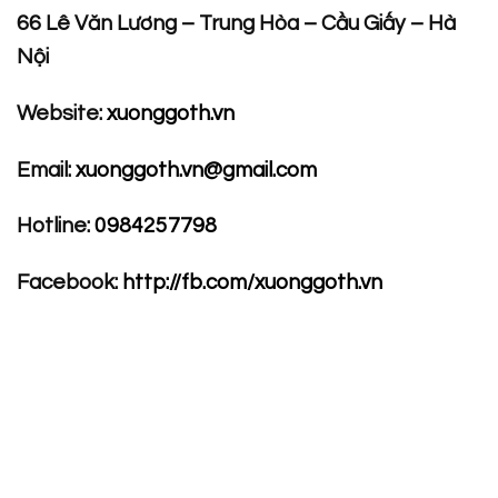
66 Lê Văn Lương – Trung Hòa – Cầu Giấy – Hà
Nội
Website:
xuonggoth.vn
Email:
xuonggoth.vn@gmail.com
Hotline:
0984257798
Facebook:
http://fb.com/xuonggoth.vn