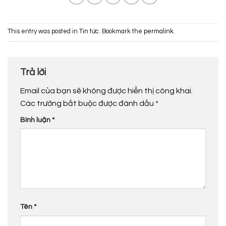
This entry was posted in
Tin tức
. Bookmark the
permalink
.
Trả lời
Email của bạn sẽ không được hiển thị công khai.
Các trường bắt buộc được đánh dấu
*
Bình luận
*
Tên
*