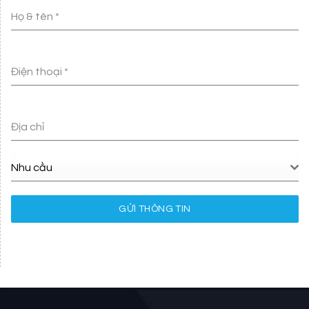
Họ & tên
*
Điện thoại
*
Địa chỉ
Nhu cầu
GỬI THÔNG TIN