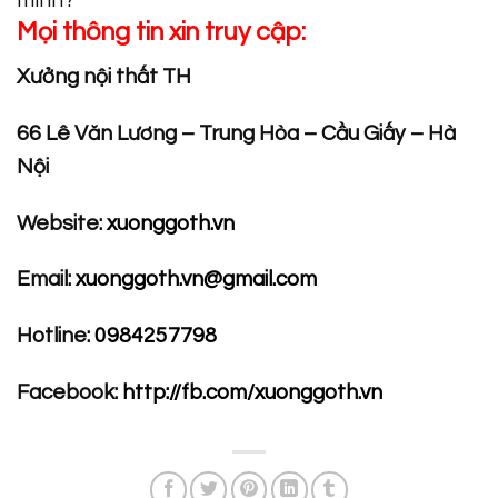
mình?
Mọi thông tin xin truy cập:
Xưởng nội thất TH
66 Lê Văn Lương – Trung Hòa – Cầu Giấy – Hà
Nội
Website:
xuonggoth.vn
Email:
xuonggoth.vn@gmail.com
Hotline:
0984257798
Facebook:
http://fb.com/xuonggoth.vn