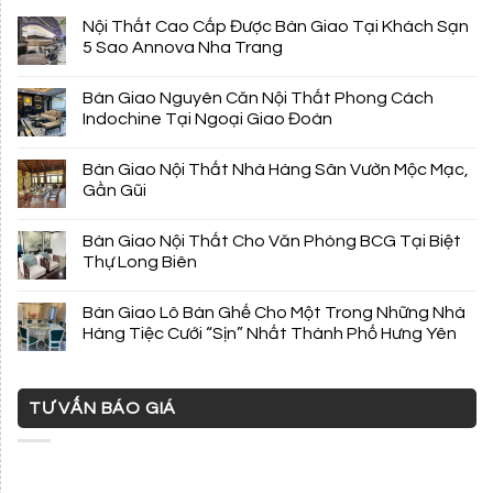
Nội Thất Cao Cấp Được Bàn Giao Tại Khách Sạn
5 Sao Annova Nha Trang
Bàn Giao Nguyên Căn Nội Thất Phong Cách
Indochine Tại Ngoại Giao Đoàn
Bàn Giao Nội Thất Nhà Hàng Sân Vườn Mộc Mạc,
Gần Gũi
Bàn Giao Nội Thất Cho Văn Phòng BCG Tại Biệt
Thự Long Biên
Bàn Giao Lô Bàn Ghế Cho Một Trong Những Nhà
Hàng Tiệc Cưới “Sịn” Nhất Thành Phố Hưng Yên
TƯ VẤN BÁO GIÁ