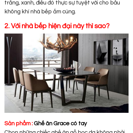
trắng, xanh, điều đó thực sự tuyệt vời cho bầu
không khí nhà bếp ấm cúng.
2. Với nhà bếp hiện đại này thì sao?
Sản phẩm :
Ghế ăn Grace có tay
Chọn những chiếc ghế ăn gỗ bọc da không phải