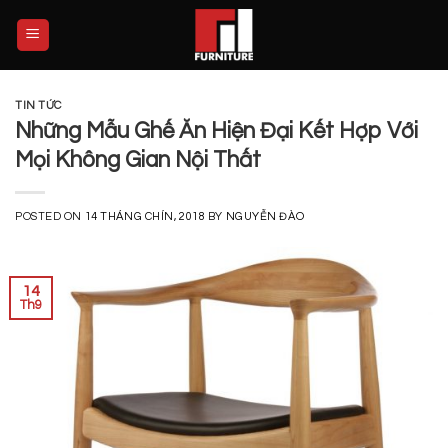
Skip
to
content
TIN TỨC
Những Mẫu Ghế Ăn Hiện Đại Kết Hợp Với
Mọi Không Gian Nội Thất
POSTED ON
14 THÁNG CHÍN, 2018
BY
NGUYỄN ĐÀO
14
Th9